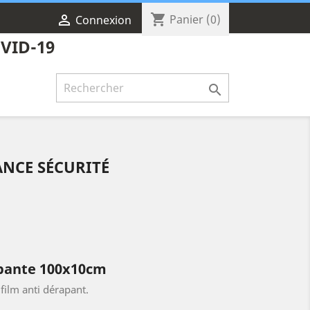
shopping_cart

Panier
(0)
Connexion
VID-19

ANCE SÉCURITÉ
apante 100x10cm
film anti dérapant.