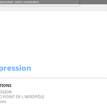
t sécuriser votre connexion.
mpression
TIONS
SSION
ND POINT DE L'AEROPÔLE
ons