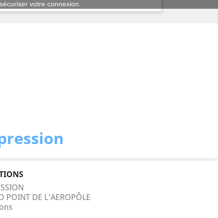
t sécuriser votre connexion.
mpression
TIONS
SSION
ND POINT DE L'AEROPÔLE
ons