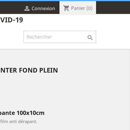
shopping_cart

Panier
(0)
Connexion
VID-19

ENTER FOND PLEIN
apante 100x10cm
film anti dérapant.